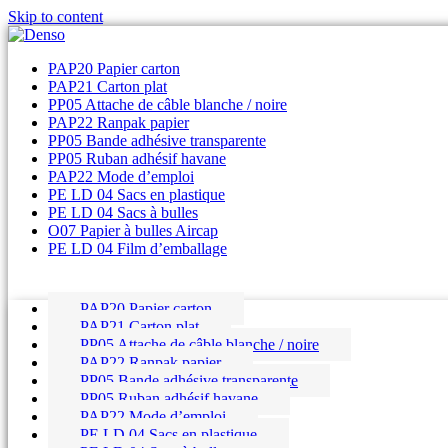
Skip to content
PAP20 Papier carton
PAP21 Carton plat
PP05 Attache de câble blanche / noire
PAP22 Ranpak papier
PP05 Bande adhésive transparente
PP05 Ruban adhésif havane
PAP22 Mode d’emploi
PE LD 04 Sacs en plastique
PE LD 04 Sacs à bulles
O07 Papier à bulles Aircap
PE LD 04 Film d’emballage
PAP20 Papier carton
PAP21 Carton plat
PP05 Attache de câble blanche / noire
PAP22 Ranpak papier
PP05 Bande adhésive transparente
PP05 Ruban adhésif havane
PAP22 Mode d’emploi
PE LD 04 Sacs en plastique